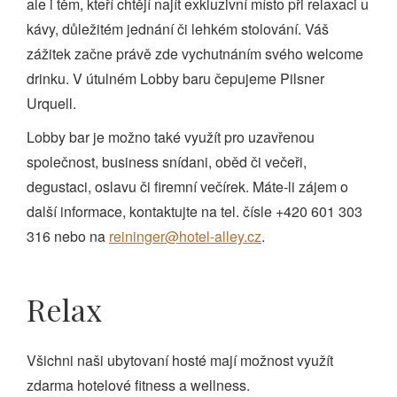
ale i těm, kteří chtějí najít exkluzivní místo při relaxaci u
kávy, důležitém jednání či lehkém stolování. Váš
zážitek začne právě zde vychutnáním svého welcome
drinku. V útulném Lobby baru čepujeme Pilsner
Urquell.
Lobby bar je možno také využít pro uzavřenou
společnost, business snídani, oběd či večeři,
degustaci, oslavu či firemní večírek. Máte-li zájem o
další informace, kontaktujte na tel. čísle +420 601 303
316 nebo na
reininger@hotel-alley.cz
.
Relax
Všichni naši ubytovaní hosté mají možnost využít
zdarma hotelové fitness a wellness.