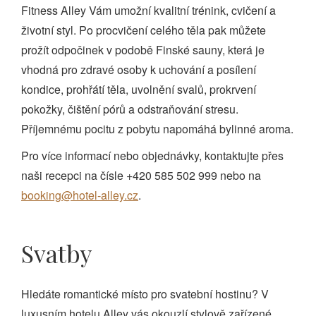
Fitness Alley Vám umožní kvalitní trénink, cvičení a
životní styl. Po procvičení celého těla pak můžete
prožít odpočinek v podobě Finské sauny, která je
vhodná pro zdravé osoby k uchování a posílení
kondice, prohřátí těla, uvolnění svalů, prokrvení
pokožky, čištění pórů a odstraňování stresu.
Příjemnému pocitu z pobytu napomáhá bylinné aroma.
Pro více informací nebo objednávky, kontaktujte přes
naši recepci na čísle +420 585 502 999 nebo na
booking@hotel-alley.cz
.
Svatby
Hledáte romantické místo pro svatební hostinu? V
luxusním hotelu Alley vás okouzlí stylově zařízené