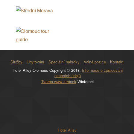
Služby
Ubytování
Speciální nabídky
Volné pozice
Kontakt
Hotel Alley Olomouc Copyright © 2018,
Informace o zpracování
osobních údajů
Tvorba www stránek
Winternet
Hotel Alley