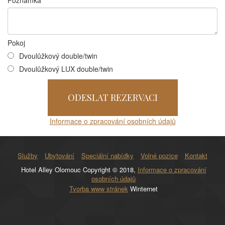
Poznámka
Pokoj
Dvoulůžkový double/twin
Dvoulůžkový LUX double/twin
Informace o zpracování osobních údajů
Služby
Ubytování
Speciální nabídky
Volné pozice
Kontakt
Hotel Alley Olomouc Copyright © 2018,
Informace o zpracování
osobních údajů
Tvorba www stránek
Winternet