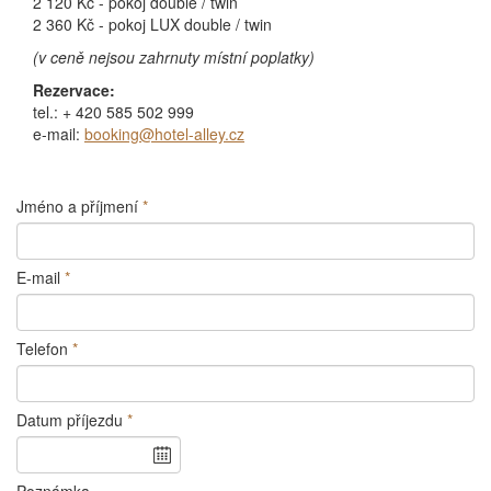
2 120 Kč - pokoj double / twin
2 360 Kč - pokoj LUX double / twin
(v ceně nejsou zahrnuty místní poplatky)
Rezervace:
tel.: + 420 585 502 999
e-mail:
booking@hotel-alley.cz
Jméno a příjmení
*
E-mail
*
Telefon
*
Datum příjezdu
*