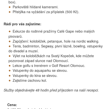
box).
Parkoviště hlídané kamerami.
Přistýlka na vyžádání za příplatek (500 Kč).
Rádi pro vás zajistíme:
Exkurze do rodinné pražírny Café Gape nebo malých
pivovarů.
Zapůjčení: koloběžek, petanque, hole na nordic walking.
Tenis, badminton, Segway, pivní lázně, bowling, vstupenky
do divadel a muzeí.
Výlet na koloběžkách na Svatý Kopeček, kde můžete
pozorovat západ slunce nad Olomoucí.
Lekce golfu s trenérem v Golf Resort Olomouc.
Vstupenky do aquaparku se slevou.
Vstupenky do kina se slevou.
Zajistíme úschovu kol.
Služby objednávejte 48 hodin před příjezdem na naší recepci.
Cena: