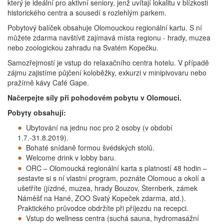
který je ideální pro aktivní seniory, jenž uvítají lokalitu v blízkosti
historického centra a sousedí s rozlehlým parkem.
Pobytový balíček obsahuje Olomouckou regionální kartu. S ní
můžete zdarma navštívit zajímavá místa regionu - hrady, muzea
nebo zoologickou zahradu na Svatém Kopečku.
Samozřejmostí je vstup do relaxačního centra hotelu. V případě
zájmu zajistíme půjčení koloběžky, exkurzi v minipivovaru nebo
pražírně kávy Café Gape.
Načerpejte síly při pohodovém pobytu v Olomouci.
Pobyty obsahují:
Ubytování na jednu noc pro 2 osoby (v období
1.7.-31.8.2019).
Bohaté snídaně formou švédských stolů.
Welcome drink v lobby baru.
ORC – Olomoucká regionální karta s platností 48 hodin –
sestavte si s ní vlastní program, poznáte Olomouc a okolí a
ušetříte (jízdné, muzea, hrady Bouzov, Šternberk, zámek
Náměšť na Hané, ZOO Svatý Kopeček zdarma, atd.).
Praktického průvodce obdržíte při příjezdu na recepci.
Vstup do wellness centra (suchá sauna, hydromasážní