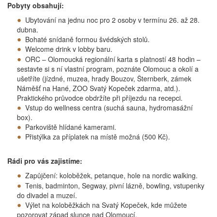
Pobyty obsahují:
Ubytování na jednu noc pro 2 osoby v termínu 26. až 28.
dubna.
Bohaté snídaně formou švédských stolů.
Welcome drink v lobby baru.
ORC – Olomoucká regionální karta s platností 48 hodin –
sestavte si s ní vlastní program, poznáte Olomouc a okolí a
ušetříte (jízdné, muzea, hrady Bouzov, Šternberk, zámek
Náměšť na Hané, ZOO Svatý Kopeček zdarma, atd.).
Praktického průvodce obdržíte při příjezdu na recepci.
Vstup do wellness centra (suchá sauna, hydromasážní
box).
Parkoviště hlídané kamerami.
Přistýlka za příplatek na místě možná (500 Kč).
Rádi pro vás zajistíme:
Zapůjčení: koloběžek, petanque, hole na nordic walking.
Tenis, badminton, Segway, pivní lázně, bowling, vstupenky
do divadel a muzeí.
Výlet na koloběžkách na Svatý Kopeček, kde můžete
pozorovat západ slunce nad Olomoucí.